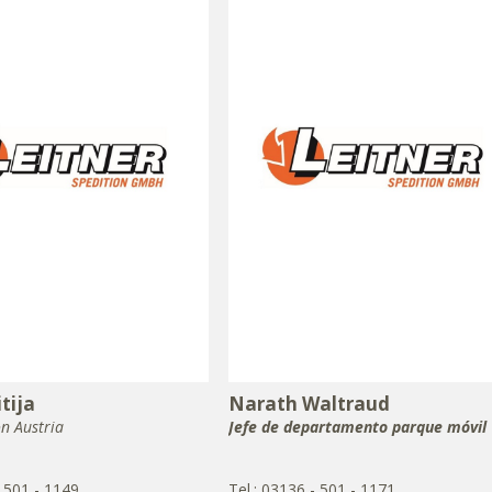
tija
Narath Waltraud
ón Austria
Jefe de departamento parque móvil
- 501 - 1149
Tel.: 03136 - 501 - 1171