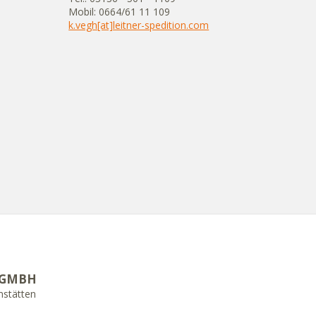
Mobil: 0664/61 11 109
k.vegh[at]leitner-spedition.com
 GMBH
mstätten