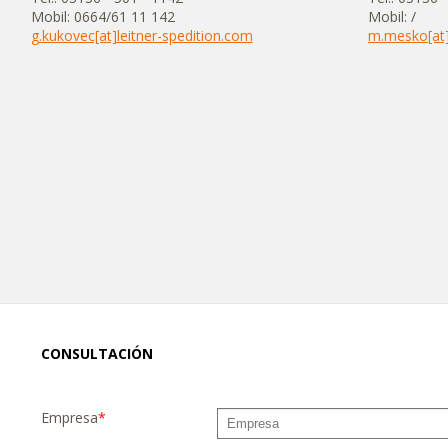
Mobil: 0664/61 11 142
Mobil: /
g.kukovec[at]leitner-spedition.com
m.mesko[at]
CONSULTACIÓN
Empresa
*