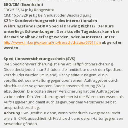
EBG/CIM (Eisenbahn)
EBG: € 36,34 je kg Rohgewicht
CIM: 16,67 SZR je kg bei Verlust oder Beschädigung
SZR = Sonderziehungsrecht des internationalen
Währungsfonds (SDR = Special Drawing Rights) . Der Kurs
unterliegt Schwankungen. Der aktuelle Tageskurs kann bei
der Nationalbank erfragt werden, oder im Internet unter
http://www.imf.org/external/np/tre/sdr/drates/0701.htm
abgerufen
werden.
Speditionsversicherungsschein (SVS)
Die Speditionsversicherung ist eine Art Haftpflichtversicherung.
Diese deckt jedoch nur Schäden, die inmittelbar durch den Spediteur
verschuldet wurden (im Inland). Der Spediteur ist gem. AÖSp
verpflichtet, seine Haftung gegenüber seinem Auftraggeber durch
Abschluss der sogenannten Speditionsversicherung (SVS)
abzudecken. Die Kosten dieser Versicherung hat der Auftraggeber
zu bezahlen. D.h. Versicherungsnehmer ist der Wareninteressent als
Auftraggeber und damit auch gegenüber dem Versicherer selbst
anspruchsberechtigt.
Achtung:
SVS greift nur dann, wenn nicht durch zwingendes Recht
wie z. B. CMR, ausschließlich Frachtrecht und deren Haftungsgrenzen
Anwendung finden.