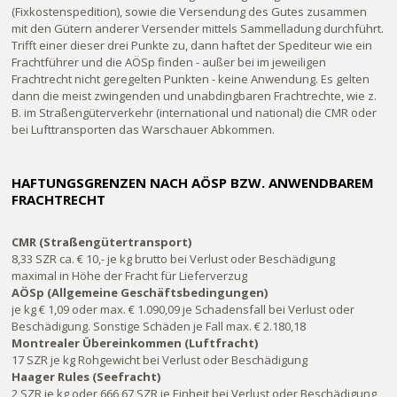
(Fixkostenspedition), sowie die Versendung des Gutes zusammen
mit den Gütern anderer Versender mittels Sammelladung durchführt.
Trifft einer dieser drei Punkte zu, dann haftet der Spediteur wie ein
Frachtführer und die AÖSp finden - außer bei im jeweiligen
Frachtrecht nicht geregelten Punkten - keine Anwendung. Es gelten
dann die meist zwingenden und unabdingbaren Frachtrechte, wie z.
B. im Straßengüterverkehr (international und national) die CMR oder
bei Lufttransporten das Warschauer Abkommen.
HAFTUNGSGRENZEN NACH AÖSP BZW. ANWENDBAREM
FRACHTRECHT
CMR (Straßengütertransport)
8,33 SZR ca. € 10,- je kg brutto bei Verlust oder Beschädigung
maximal in Höhe der Fracht für Lieferverzug
AÖSp (Allgemeine Geschäftsbedingungen)
je kg € 1,09 oder max. € 1.090,09 je Schadensfall bei Verlust oder
Beschädigung. Sonstige Schäden je Fall max. € 2.180,18
Montrealer Übereinkommen (Luftfracht)
17 SZR je kg Rohgewicht bei Verlust oder Beschädigung
Haager Rules (Seefracht)
2 SZR je kg oder 666,67 SZR je Einheit bei Verlust oder Beschädigung