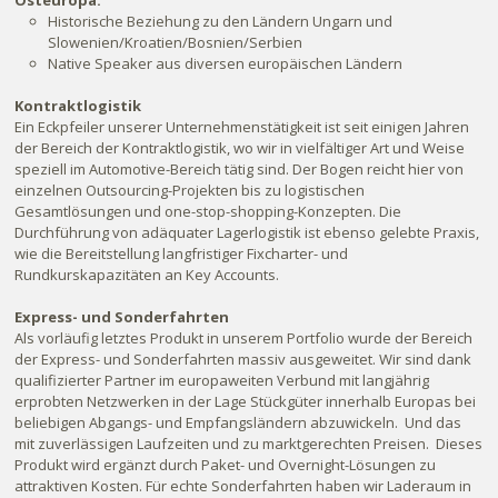
Osteuropa:
Historische Beziehung zu den Ländern Ungarn und
Slowenien/Kroatien/Bosnien/Serbien
Native Speaker aus diversen europäischen Ländern
Kontraktlogistik
Ein Eckpfeiler unserer Unternehmenstätigkeit ist seit einigen Jahren
der Bereich der Kontraktlogistik, wo wir in vielfältiger Art und Weise
speziell im Automotive-Bereich tätig sind. Der Bogen reicht hier von
einzelnen Outsourcing-Projekten bis zu logistischen
Gesamtlösungen und one-stop-shopping-Konzepten. Die
Durchführung von adäquater Lagerlogistik ist ebenso gelebte Praxis,
wie die Bereitstellung langfristiger Fixcharter- und
Rundkurskapazitäten an Key Accounts.
Express- und Sonderfahrten
Als vorläufig letztes Produkt in unserem Portfolio wurde der Bereich
der Express- und Sonderfahrten massiv ausgeweitet. Wir sind dank
qualifizierter Partner im europaweiten Verbund mit langjährig
erprobten Netzwerken in der Lage Stückgüter innerhalb Europas bei
beliebigen Abgangs- und Empfangsländern abzuwickeln. Und das
mit zuverlässigen Laufzeiten und zu marktgerechten Preisen. Dieses
Produkt wird ergänzt durch Paket- und Overnight-Lösungen zu
attraktiven Kosten. Für echte Sonderfahrten haben wir Laderaum in