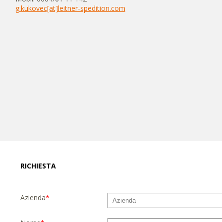
g.kukovec[at]leitner-spedition.com
RICHIESTA
Azienda
*