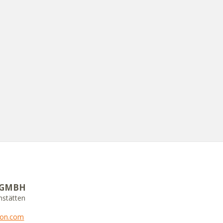
 GMBH
mstätten
tion.com