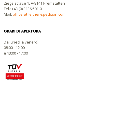
Ziegelstraße 1, A-8141 Premstätten
Tel.: +43 (0) 3136 501-0
Mail:
office[at]leitner-spedition.com
ORARI DI APERTURA
Da lunedì a venerdì
08:00 - 12:00
e 13:00 - 17:00