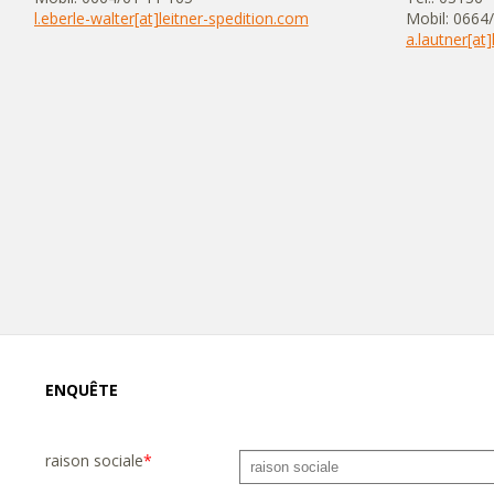
l.eberle-walter[at]leitner-spedition.com
Mobil: 0664
a.lautner[at
ENQUÊTE
raison sociale
*