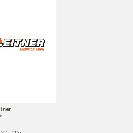
tner
é
- 501 - 1167