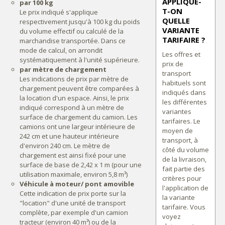
APPLIQUE-
par 100 kg
T-ON
Le prix indiqué s'applique
QUELLE
respectivement jusqu'à 100 kg du poids
VARIANTE
du volume effectif ou calculé de la
TARIFAIRE ?
marchandise transportée. Dans ce
mode de calcul, on arrondit
Les offres et
systématiquement à l'unité supérieure.
prix de
par mètre de chargement
transport
Les indications de prix par mètre de
habituels sont
chargement peuvent être comparées à
indiqués dans
la location d'un espace. Ainsi, le prix
les différentes
indiqué correspond à un mètre de
variantes
surface de chargement du camion. Les
tarifaires. Le
camions ont une largeur intérieure de
moyen de
242 cm et une hauteur intérieure
transport, à
d'environ 240 cm. Le mètre de
côté du volume
chargement est ainsi fixé pour une
de la livraison,
surface de base de 2,42 x 1 m (pour une
fait partie des
utilisation maximale, environ 5,8 m³)
critères pour
Véhicule à moteur/ pont amovible
l'application de
Cette indication de prix porte sur la
la variante
"location" d'une unité de transport
tarifaire. Vous
complète, par exemple d'un camion
voyez
tracteur (environ 40 m³) ou de la