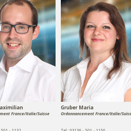
aximilian
Gruber Maria
ent France/Italie/Suisse
Ordonnancement France/Italie/Suis
- 501 - 1132
Tel.: 03136 - 501 - 1150