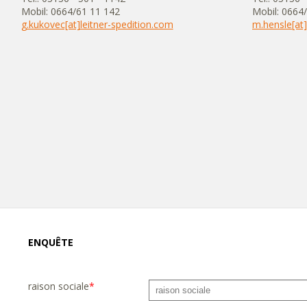
Mobil: 0664/61 11 142
Mobil: 0664
g.kukovec[at]leitner-spedition.com
m.hensle[at]
ENQUÊTE
raison sociale
*